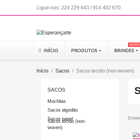
Ligue-nos:
224 229 643 / 914 402 670
NOVO
INÍCIO
PRODUTOS
BRINDES
Início
Sacos
Sacos tecido (non-woven)
S
SACOS
Mochilas
Sacos algodão
Exist
Sacos papel
Sacos tecido (non-
woven)