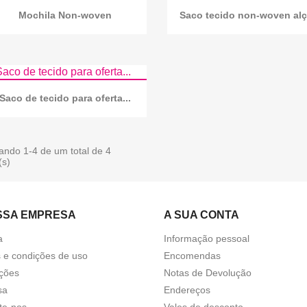
Mochila Non-woven
Saco tecido non-woven al
Saco de tecido para oferta...
ando 1-4 de um total de 4
(s)
SSA EMPRESA
A SUA CONTA
a
Informação pessoal
 e condições de uso
Encomendas
ções
Notas de Devolução
sa
Endereços
te-nos
Vales de desconto