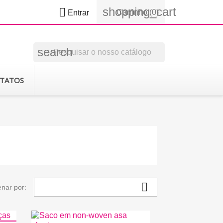
shopping_cart

Carrinho
(0)
Entrar
search
TATOS

nar por: