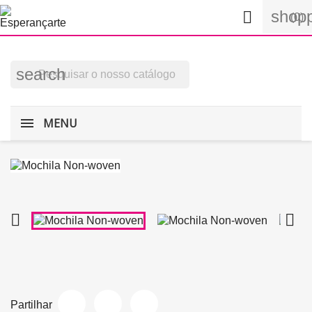
shopp

(0)
search
MENU


Partilhar