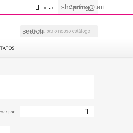
shopping_cart

Carrinho
(0)
Entrar
search
TATOS

nar por: