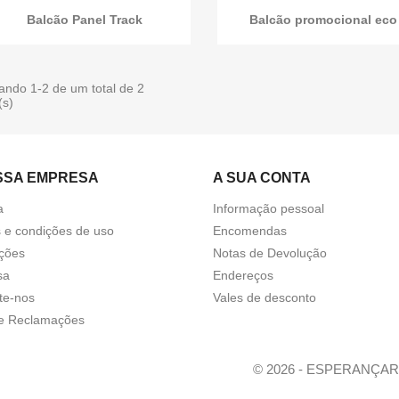
Balcão Panel Track
Balcão promocional eco
ando 1-2 de um total de 2
(s)
SSA EMPRESA
A SUA CONTA
a
Informação pessoal
 e condições de uso
Encomendas
ções
Notas de Devolução
sa
Endereços
te-nos
Vales de desconto
de Reclamações
© 2026 - ESPERANÇA