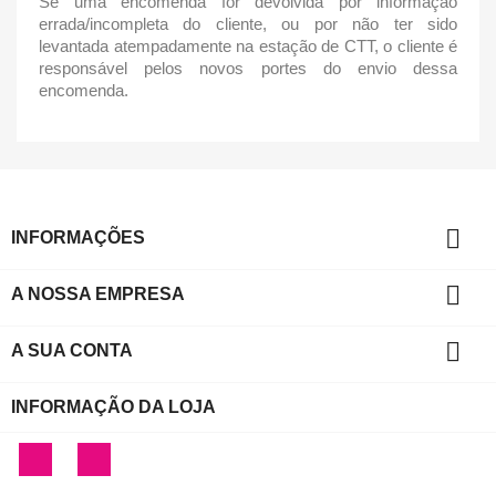
Se uma encomenda for devolvida por informação
errada/incompleta do cliente, ou por não ter sido
levantada atempadamente na estação de CTT, o cliente é
responsável pelos novos portes do envio dessa
encomenda.

INFORMAÇÕES

A NOSSA EMPRESA

A SUA CONTA
INFORMAÇÃO DA LOJA
Facebook
Instagram