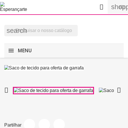
shopp

(0)
search
MENU


Partilhar