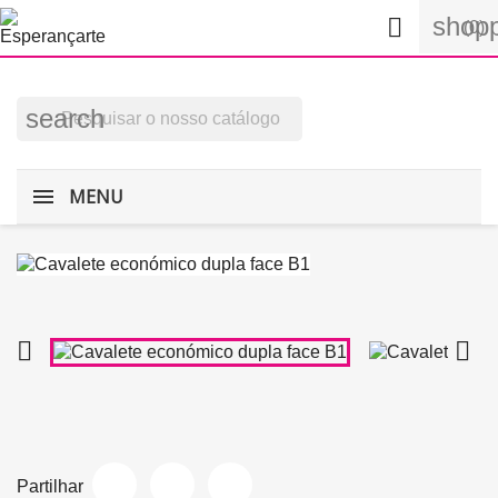
shopp

(0)
search
MENU


Partilhar