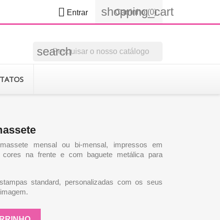
shopping_cart

Carrinho
(0)
Entrar
search
TATOS
massete
 massete mensal ou bi-mensal, impressos em
 a cores na frente e com baguete metálica para
estampas standard, personalizadas com os seus
a imagem.
ARRINHO