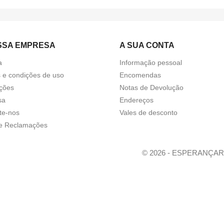
SSA EMPRESA
A SUA CONTA
a
Informação pessoal
 e condições de uso
Encomendas
ções
Notas de Devolução
sa
Endereços
te-nos
Vales de desconto
de Reclamações
© 2026 - ESPERANÇA