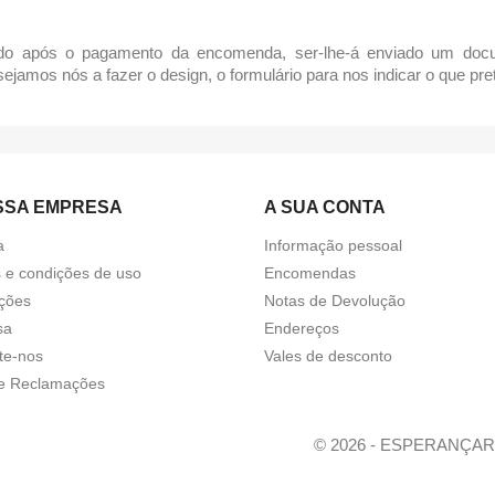
ado após o pagamento da encomenda, ser-lhe-á enviado um doc
o sejamos nós a fazer o design, o formulário para nos indicar o que p
SSA EMPRESA
A SUA CONTA
a
Informação pessoal
 e condições de uso
Encomendas
ções
Notas de Devolução
sa
Endereços
te-nos
Vales de desconto
de Reclamações
© 2026 - ESPERANÇA