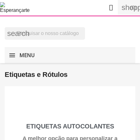
shopp

(0)
search
MENU
Etiquetas e Rótulos
ETIQUETAS AUTOCOLANTES
A melhor opção para personalizar a